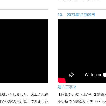
10. 2023年12月09日
建方工事２
上棟いたしました。大工さん達
１階部分が立ち上がり２階部
すがお家の形が見えてきました
高い所でも関係なくテキパキ