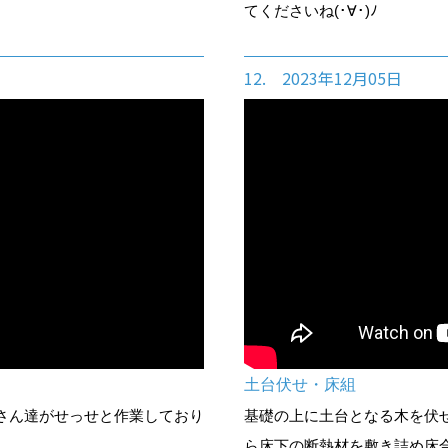
てくださいね(･∀･)ﾉ
12. 2023年12月05日
土台伏せ・床組
さん達がせっせと作業しており
基礎の上に土台となる木を伏
ら床下の断熱材を敷き詰め床