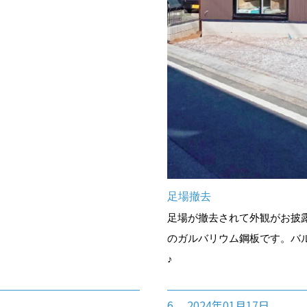
足場撤去
足場が撤去されて外観がお披
のガルバリウム鋼板です。バ
♪
6. 2024年01月17日