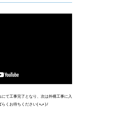
れにて工事完了となり、次は外構工事に入
お待ちください( •ᴗ• )ﾉ