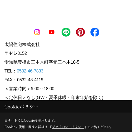
太陽住宅株式会社
〒441-8152
愛知県豊橋市三本木町字元三本木18-5
TEL：
0532-46-7833
FAX：0532-48-4119
＜営業時間＞9:00～18:00
＜定休日＞なし(GW・夏季休暇・年末年始を除く)
Cookieポリシー
Copyright (c) Taiyoujyutaku. All Rights Reserved.
当サイトではCookieを使用します。
Cookieの使用に関する詳細は 「
プライバシーポリシー
」をご覧ください。
Produced by
ゴデスクリエイト