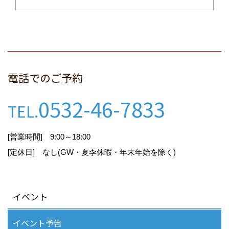
個人情報保護に関する法令や規
律の尊守
当社は、個人情報の保護に関する法令及びその他
電話でのご予約
の規範を尊守し、個人情報を適切に取り扱いま
す。
0532-46-7833
TEL.
個人情報の取得
[営業時間] 9:00～18:00
[定休日] なし(GW・夏季休暇・年末年始を除く)
当社が個人情報を取得する際には、利用目的を明
確化するよう努力し、適法かつ公正な手段によっ
て、個人情報を取得します。
イベント
イベント予告
個人情報の利用