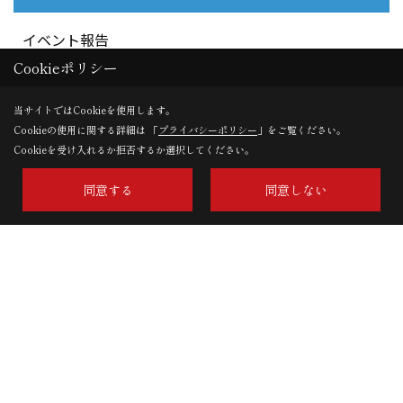
当社が取得した個人情報は、取得の際に示した利
イベント報告
用目的もしくは、それと合理的な関連性のある範
Cookieポリシー
囲内で、業務の遂行上必要な限りにおいて利用し
ます。また、個人情報を第三者との間で共有利用
当サイトではCookieを使用します。
し、または個人情報の取扱いを第三者に委託する
Cookieの使用に関する詳細は 「
プライバシーポリシー
」をご覧ください。
場合には、共有利用の相手方及び第三者について
Cookieを受け入れるか拒否するか選択してください。
個人情報の適切な利用を実現するための監督を行
います。
同意する
同意しない
太陽住宅株式会社
〒441-8152
愛知県豊橋市三本木町字元三本木18-5
個人情報の第三者提供
TEL：
0532-46-7833
当社は、法令に定める場合を除き、個人情報を事
FAX：0532-48-4119
前に本人の同意を得ることなく第三者に提供しま
＜営業時間＞9:00～18:00
せん。
＜定休日＞なし(GW・夏季休暇・年末年始を除く)