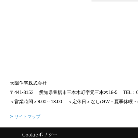
太陽住宅株式会社
〒441-8152
愛知県豊橋市三本木町字元三本木18-5
TEL：
＜営業時間＞9:00～18:00
＜定休日＞なし(GW・夏季休暇・
サイトマップ
Cookieポリシー
Copyright (c) Taiyoujyutaku. All Rights Reserved.
|
Produced by
ゴデス