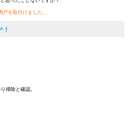
 と思ったことないですか？
網戸を取付けました。
^^！
かり掃除と確認。