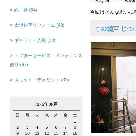
こんな時・・・玄関
総 務 (94)
今回はそんな思いに
太陽住宅リフォーム (48)
この網戸 じ
ギャラリー入船 (18)
アフターサービス・メンテナンス
便り (67)
メリット・デメリット (32)
2026年08月
日
月
火
水
木
金
土
1
2
3
4
5
6
7
8
9
10
11
12
13
14
15