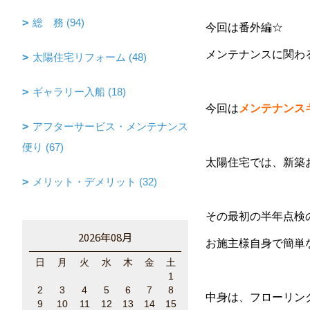
総 務 (94)
今回は番外編☆
メンテナンスに関わる
太陽住宅リフォーム (48)
ギャラリー入船 (18)
今回は
メンテナンス
アフターサービス・メンテナンス
便り (67)
太陽住宅では、新築
メリット・デメリット (32)
その最初の半年点検
2026年08月
お施主様自身で簡単
日
月
火
水
木
金
土
1
2
3
4
5
6
7
8
中身は、フローリン
9
10
11
12
13
14
15