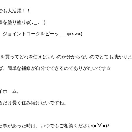
でも大活躍！！
棒を塗り塗り
φ( . _ .
)
、ジョイントコークをピーッ
___φ(•
ᴗ
•
๑
)
何を買ってどれを使えばいいのか分からないのでとても助かり
ば、簡単な補修が自分でできるのでありがたいです☆
イホーム。
るだけ長く住み続けたいですね。
事があった時は、いつでもご相談ください(●´∀`●)ﾉ