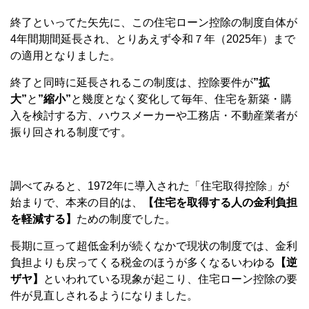
終了といってた矢先に、この住宅ローン控除の制度自体が
4年間期間延長され、とりあえず令和７年（2025年）まで
の適用となりました。
終了と同時に延長されるこの制度は、控除要件が
”拡
大”
と
”縮小”
と幾度となく変化して毎年、住宅を新築・購
入を検討する方、ハウスメーカーや工務店・不動産業者が
振り回される制度です。
調べてみると、1972年に導入された「住宅取得控除」が
始まりで、本来の目的は、
【住宅を取得する人の金利負担
を軽減する】
ための制度でした。
長期に亘って超低金利が続くなかで現状の制度では、金利
負担よりも戻ってくる税金のほうが多くなるいわゆる
【逆
ザヤ】
といわれている現象が起こり、住宅ローン控除の要
件が見直しされるようになりました。