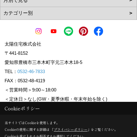
太陽住宅株式会社
〒441-8152
愛知県豊橋市三本木町字元三本木18-5
TEL：
0532-46-7833
FAX：0532-48-4119
＜営業時間＞9:00～18:00
＜定休日＞なし(GW・夏季休暇・年末年始を除く)
Cookieポリシー
Copyright (c) Taiyoujyutaku. All Rights Reserved.
当サイトではCookieを使用します。
Cookieの使用に関する詳細は 「
プライバシーポリシー
」をご覧ください。
Produced by
ゴデスクリエイト
Cookieを受け入れるか拒否するか選択してください。