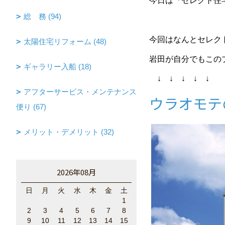
今日は『セレクト住
総 務 (94)
今回はなんとセレク
太陽住宅リフォーム (48)
岩田が自分でもこの
ギャラリー入船 (18)
↓ ↓ ↓ ↓ ↓
アフターサービス・メンテナンス
ウラオモテ
便り (67)
メリット・デメリット (32)
2026年08月
日
月
火
水
木
金
土
1
2
3
4
5
6
7
8
9
10
11
12
13
14
15