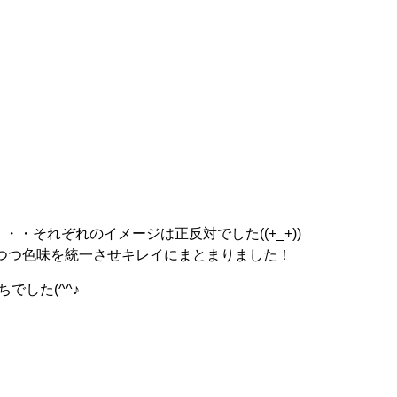
それぞれのイメージは正反対でした((+_+))
つつ色味を統一させキレイにまとまりました！
した(^^♪