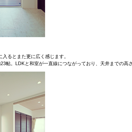
Kに入るとまた更に広く感じます。
約23帖。LDKと和室が一直線につながっており、天井までの高