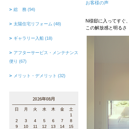
お客様の声
総 務 (94)
N様邸に入ってすぐ
太陽住宅リフォーム (48)
この解放感と明るさ
ギャラリー入船 (18)
アフターサービス・メンテナンス
便り (67)
メリット・デメリット (32)
2026年08月
日
月
火
水
木
金
土
1
2
3
4
5
6
7
8
9
10
11
12
13
14
15