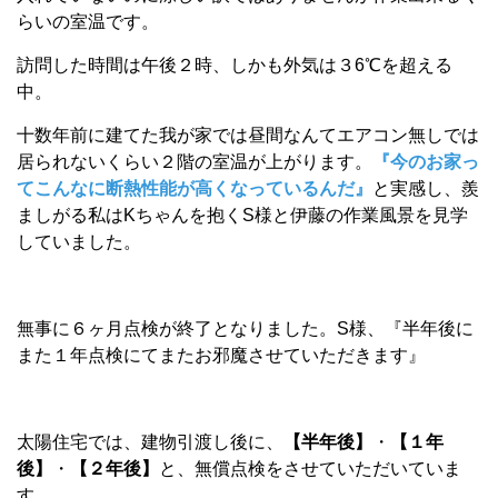
らいの室温です。
訪問した時間は午後２時、しかも外気は３6℃を超える
中。
十数年前に建てた我が家では昼間なんてエアコン無しでは
居られないくらい２階の室温が上がります。
『今のお家っ
てこんなに断熱性能が高くなっているんだ』
と実感し、羨
ましがる私はKちゃんを抱くS様と伊藤の作業風景を見学
していました。
無事に６ヶ月点検が終了となりました。S様、『半年後に
また１年点検にてまたお邪魔させていただきます』
太陽住宅では、建物引渡し後に、
【半年後】
・
【１年
後】
・
【２年後】
と、無償点検をさせていただいていま
す。