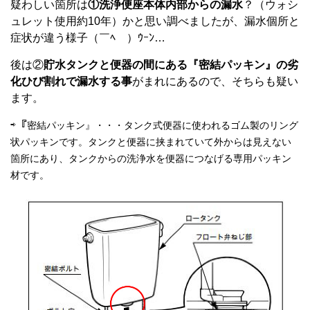
疑わしい箇所は
①洗浄便座本体内部からの漏水
？（ウォシ
ュレット使用約10年）かと思い調べましたが、漏水個所と
症状が違う様子（￣ﾍ￣）ｳｰﾝ…
後は②
貯水タンクと便器の間にある『密結パッキン』の劣
化ひび割れで漏水する事
がまれにあるので、そちらも疑い
ます。
⇨『
密結パッキン』・・・タンク式便器に使われるゴム製のリング
状パッキンです。タンクと便器に挟まれていて外からは見えない
箇所にあり、タンクからの洗浄水を便器につなげる専用パッキン
材です。