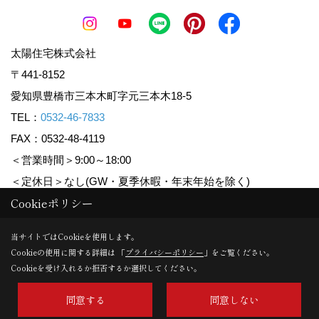
太陽住宅株式会社
〒441-8152
愛知県豊橋市三本木町字元三本木18-5
TEL：
0532-46-7833
FAX：0532-48-4119
＜営業時間＞9:00～18:00
＜定休日＞なし(GW・夏季休暇・年末年始を除く)
Cookieポリシー
Copyright (c) Taiyoujyutaku. All Rights Reserved.
当サイトではCookieを使用します。
Cookieの使用に関する詳細は 「
プライバシーポリシー
」をご覧ください。
Produced by
ゴデスクリエイト
Cookieを受け入れるか拒否するか選択してください。
同意する
同意しない