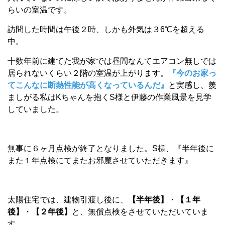
らいの室温です。
訪問した時間は午後２時、しかも外気は３6℃を超える
中。
十数年前に建てた我が家では昼間なんてエアコン無しでは
居られないくらい２階の室温が上がります。
『今のお家っ
てこんなに断熱性能が高くなっているんだ』
と実感し、羨
ましがる私はKちゃんを抱くS様と伊藤の作業風景を見学
していました。
無事に６ヶ月点検が終了となりました。S様、『半年後に
また１年点検にてまたお邪魔させていただきます』
太陽住宅では、建物引渡し後に、
【半年後】
・
【１年
後】
・
【２年後】
と、無償点検をさせていただいていま
す。