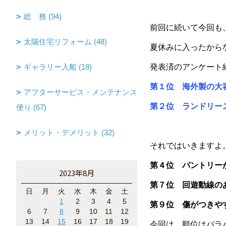
総 務 (94)
前回に続いて今回も
太陽住宅リフォーム (48)
夏休みに入ったから
ギャラリー入船 (18)
発表済のアンケート
第１位 海外製の大
アフターサービス・メンテナンス
第２位 ランドリー
便り (67)
メリット・デメリット (32)
それではいきますよ
第４位 パントリー
2023年8月
第７位 回遊動線の
日
月
火
水
木
金
土
1
2
3
4
5
第９位 傷がつきや
6
7
8
9
10
11
12
13
14
15
16
17
18
19
今回は、順位はバラ