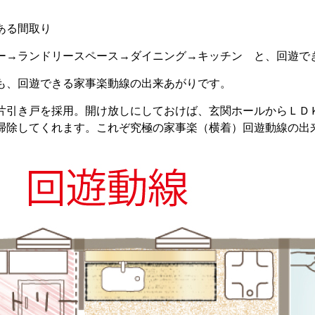
ある間取り
ー→ランドリースペース→ダイニング→キッチン と、回遊で
も、回遊できる家事楽動線の出来あがりです。
片引き戸を採用。開け放しにしておけば、玄関ホールからＬＤ
掃除してくれます。これぞ究極の家事楽（横着）回遊動線の出