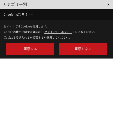
Cookieポリシー
当サイトではCookieを使用します。
太陽住宅株式会社
Cookieの使用に関する詳細は 「
プライバシーポリシー
」をご覧ください。
〒441-8152
Cookieを受け入れるか拒否するか選択してください。
愛知県豊橋市三本木町字元三本木18-5
同意する
同意しない
TEL：
0532-46-7833
FAX：0532-48-4119
＜営業時間＞9:00～18:00
＜定休日＞なし(GW・夏季休暇・年末年始を除く)
Copyright (c) Taiyoujyutaku. All Rights Reserved.
Produced by
ゴデスクリエイト