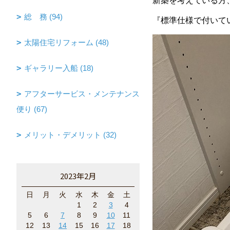
新築を考えている方
総 務 (94)
『標準仕様で付いて
太陽住宅リフォーム (48)
ギャラリー入船 (18)
アフターサービス・メンテナンス
便り (67)
メリット・デメリット (32)
2023年2月
日
月
火
水
木
金
土
1
2
3
4
5
6
7
8
9
10
11
12
13
14
15
16
17
18