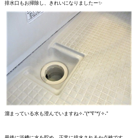
排水口もお掃除し、きれいになりましたー✨
溜まっている水も澄んでいますね
✧˖
°
(*°∇°*)'
✧˖
°
最後に浴槽に水を貯め、正常に排水されるか点検です。