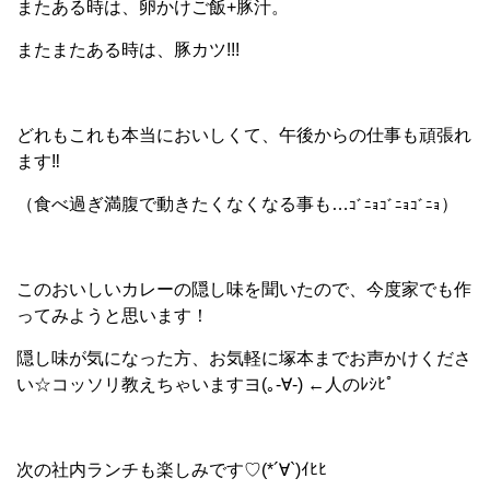
またある時は、卵かけご飯+豚汁。
またまたある時は、豚カツ!!!
どれもこれも本当においしくて、午後からの仕事も頑張れ
ます‼
（食べ過ぎ満腹で動きたくなくなる事も…
）
ｺﾞﾆｮｺﾞﾆｮｺﾞﾆｮ
このおいしいカレーの隠し味を聞いたので、今度家でも作
ってみようと思います！
隠し味が気になった方、お気軽に塚本までお声かけくださ
い☆コッソリ教えちゃいますヨ(｡-∀-) ←人のﾚｼﾋﾟ
次の社内ランチも楽しみです♡(*´∀`)ｲﾋﾋ