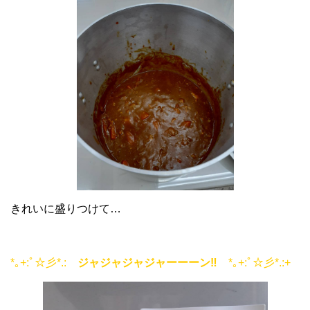
きれいに盛りつけて…
*｡+:ﾟ☆彡*.:
ジャジャジャジャーーーン‼
*｡+:ﾟ☆彡*.:+