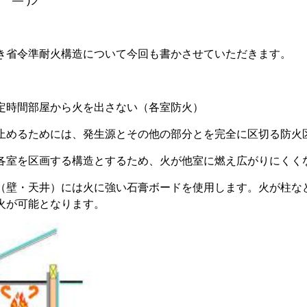
｀―´)ノ
き省令準耐火構造について今回も書かさせていただきます。
定時間部屋から火を出さない（各室防火）
止めるためには、発生源とその他の部分とを完全に区切る防火
各室を区画する構造とするため、火が他室に燃え広がりにくく
（壁・天井）には火に強い石膏ボードを使用します。火が柱な
火が可能となります。