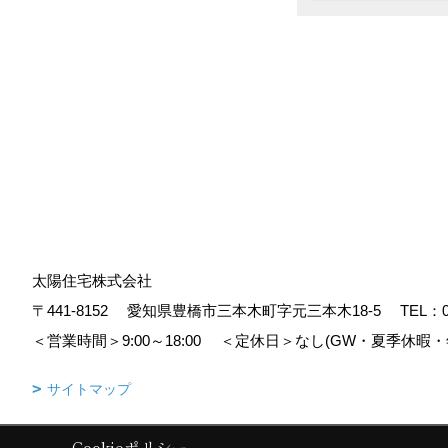
太陽住宅株式会社
〒441-8152
愛知県豊橋市三本木町字元三本木18-5
TEL：
＜営業時間＞9:00～18:00
＜定休日＞なし(GW・夏季休暇・
サイトマップ
Cookieポリシー
Copyright (c) Taiyoujyutaku. All Rights Reserved.
|
Produced by
ゴデス