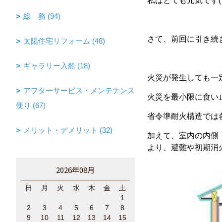
私はとても元気です( 
総 務 (94)
さて、前回に引き続
太陽住宅リフォーム (48)
ギャラリー入船 (18)
火災が発生しても一
アフターサービス・メンテナンス
火災を最小限に食い
便り (67)
省令準耐火構造では
メリット・デメリット (32)
加えて、室内の内側
より、避難や初期消
2026年08月
日
月
火
水
木
金
土
1
2
3
4
5
6
7
8
9
10
11
12
13
14
15