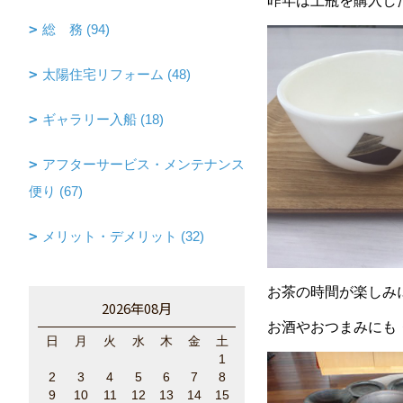
昨年は土瓶を購入し
総 務 (94)
太陽住宅リフォーム (48)
ギャラリー入船 (18)
アフターサービス・メンテナンス
便り (67)
メリット・デメリット (32)
お茶の時間が楽しみ
2026年08月
お酒やおつまみにも
日
月
火
水
木
金
土
1
2
3
4
5
6
7
8
9
10
11
12
13
14
15