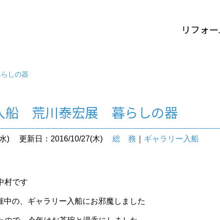
リフォー
暮らしの器
入船 荒川泰宏展 暮らしの器
水)
更新日：2016/10/27(木)
総 務
｜
ギャラリー入船
中村です
開催中の、ギャラリー入船にお邪魔しました