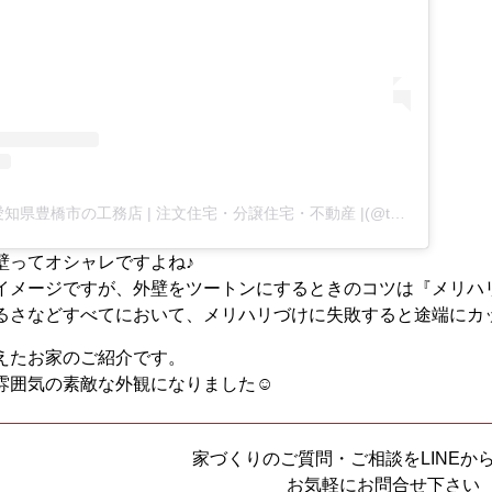
太陽住宅株式会社 | 愛知県豊橋市の工務店 | 注文住宅・分譲住宅・不動産 |(@taiyojutaku)がシェアした投稿
壁ってオシャレですよね♪
イメージですが、外壁をツートンにするときのコツは『メリハ
るさなどすべてにおいて、メリハリづけに失敗すると途端にカ
えたお家のご紹介です。
雰囲気の素敵な外観になりました☺︎
家づくりのご質問・ご相談をLINEか
お気軽にお問合せ下さい