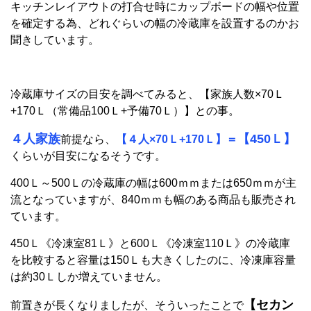
キッチンレイアウトの打合せ時にカップボードの幅や位置
を確定する為、どれぐらいの幅の冷蔵庫を設置するのかお
聞きしています。
冷蔵庫サイズの目安を調べてみると、【家族人数×70Ｌ
+170Ｌ（常備品100Ｌ+予備70Ｌ）】との事。
４人家族
【450Ｌ】
前提なら、
【４人×70Ｌ+170Ｌ】＝
くらいが目安になるそうです。
400Ｌ～500Ｌの冷蔵庫の幅は600ｍｍまたは650ｍｍが主
流となっていますが、840ｍｍも幅のある商品も販売され
ています。
450Ｌ《冷凍室81Ｌ》と600Ｌ《冷凍室110Ｌ》の冷蔵庫
を比較すると容量は150Ｌも大きくしたのに、冷凍庫容量
は約30Ｌしか増えていません。
【セカン
前置きが長くなりましたが、そういったことで