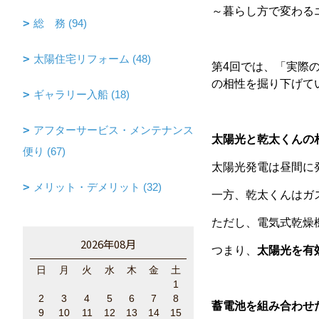
～暮らし方で変わる
総 務 (94)
太陽住宅リフォーム (48)
第4回では、「実際
の相性を掘り下げて
ギャラリー入船 (18)
アフターサービス・メンテナンス
太陽光と乾太くんの
便り (67)
太陽光発電は昼間に
メリット・デメリット (32)
一方、乾太くんはガ
ただし、電気式乾燥
2026年08月
つまり、
太陽光を有
日
月
火
水
木
金
土
1
2
3
4
5
6
7
8
蓄電池を組み合わせ
9
10
11
12
13
14
15