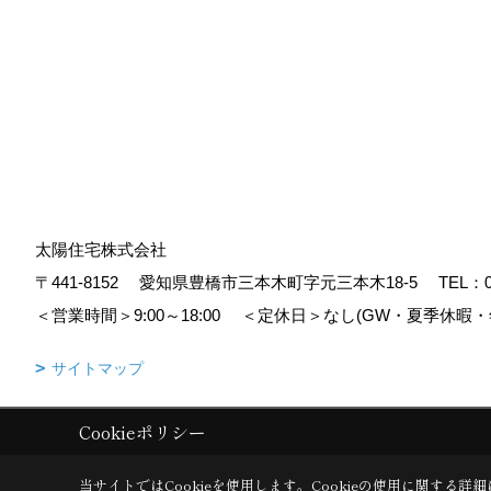
太陽住宅株式会社
〒441-8152
愛知県豊橋市三本木町字元三本木18-5
TEL：
＜営業時間＞9:00～18:00
＜定休日＞なし(GW・夏季休暇・
サイトマップ
Cookieポリシー
Copyright (c) Taiyoujyutaku. All Rights Reserved.
|
Produced by
ゴデス
当サイトではCookieを使用します。
Cookieの使用に関する詳細