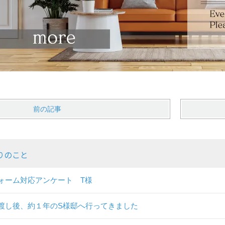
前の記事
りのこと
ォーム対応アンケート T様
渡し後、約１年のS様邸へ行ってきました