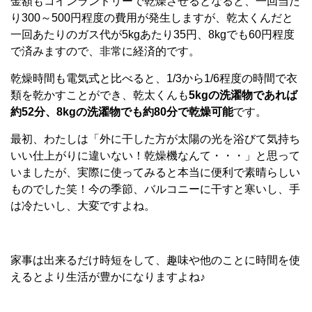
金額もコインランドリーで乾燥させるとなると、一回当た
り300～500円程度の費用が発生しますが、乾太くんだと
一回あたりのガス代が5kgあたり35円、8kgでも60円程度
で済みますので、非常に経済的です。
乾燥時間も電気式と比べると、1/3から1/6程度の時間で衣
類を乾かすことができ、乾太くんも
5kgの洗濯物であれば
約52分、8kgの洗濯物でも約80分で乾燥可能
です。
最初、わたしは「外に干した方が太陽の光を浴びて気持ち
いい仕上がりに違いない！乾燥機なんて・・・」と思って
いましたが、実際に使ってみると本当に便利で素晴らしい
ものでした笑！今の季節、バルコニーに干すと寒いし、手
は冷たいし、大変ですよね。
家事は出来るだけ時短をして、趣味や他のことに時間を使
えるとより生活が豊かになりますよね♪