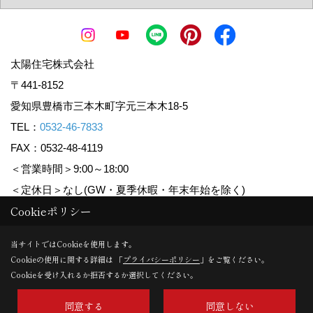
太陽住宅株式会社
〒441-8152
愛知県豊橋市三本木町字元三本木18-5
TEL：
0532-46-7833
FAX：0532-48-4119
＜営業時間＞9:00～18:00
＜定休日＞なし(GW・夏季休暇・年末年始を除く)
Cookieポリシー
Copyright (c) Taiyoujyutaku. All Rights Reserved.
当サイトではCookieを使用します。
Cookieの使用に関する詳細は 「
プライバシーポリシー
」をご覧ください。
Produced by
ゴデスクリエイト
Cookieを受け入れるか拒否するか選択してください。
同意する
同意しない