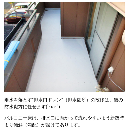
雨水を落とす″排水口ドレン″（排水箇所）の改修は、後の
防水職方に任せます(`･ω･´)ゞ
バルコニー床は、排水口に向かって流れやすいよう新築時
より傾斜（勾配）が設けてあります。