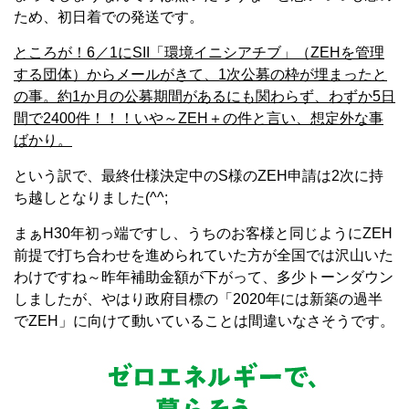
ため、初日着での発送です。
ところが！6／1にSII「環境イニシアチブ」（ZEHを管理
する団体）からメールがきて、1次公募の枠が埋まったと
の事。約1か月の公募期間があるにも関わらず、わずか5日
間で2400件！！！いや～ZEH＋の件と言い、想定外な事
ばかり。
という訳で、最終仕様決定中のS様のZEH申請は2次に持
ち越しとなりました(^^;
まぁH30年初っ端ですし、うちのお客様と同じようにZEH
前提で打ち合わせを進められていた方が全国では沢山いた
わけですね～昨年補助金額が下がって、多少トーンダウン
しましたが、やはり政府目標の「2020年には新築の過半
でZEH」に向けて動いていることは間違いなさそうです。