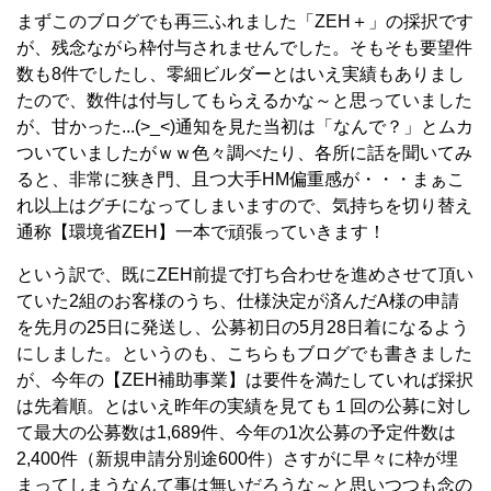
まずこのブログでも再三ふれました「ZEH＋」の採択です
が、残念ながら枠付与されませんでした。そもそも要望件
数も8件でしたし、零細ビルダーとはいえ実績もありまし
たので、数件は付与してもらえるかな～と思っていました
が、甘かった...(>_<)
通知を見た当初は「なんで？」とムカ
ついていましたがｗｗ色々調べたり、各所に話を聞いてみ
ると、非常に狭き門、且つ大手HM偏重感が・・・まぁこ
れ以上はグチになってしまいますので、気持ちを切り替え
通称【環境省ZEH】一本で頑張っていきます！
という訳で、既にZEH前提で打ち合わせを進めさせて頂い
ていた2組のお客様のうち、仕様決定が済んだA様の申請
を先月の25日に発送し、公募初日の5月28日着になるよう
にしました。というのも、こちらもブログでも書きました
が、今年の【ZEH補助事業】は要件を満たしていれば採択
は先着順。とはいえ昨年の実績を見ても１回の公募に対し
て最大の公募数は1,689件、今年の1次公募の予定件数は
2,400件（新規申請分別途600件）さすがに早々に枠が埋
まってしまうなんて事は無いだろうな～と思いつつも念の