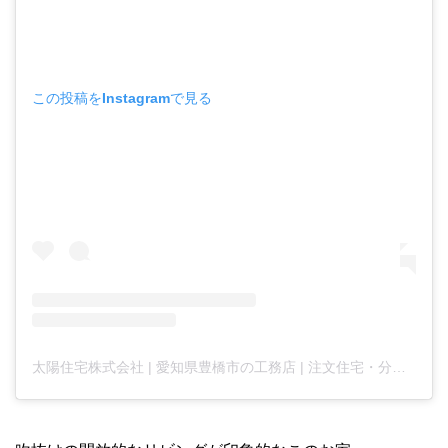
この投稿をInstagramで見る
太陽住宅株式会社 | 愛知県豊橋市の工務店 | 注文住宅・分譲住宅・不動産 |(@taiyojutaku)がシェアした投稿