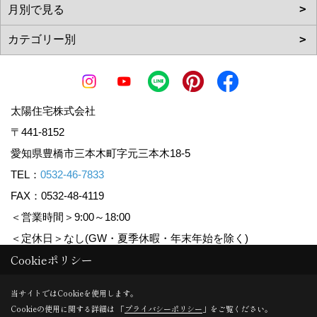
太陽住宅株式会社
〒441-8152
愛知県豊橋市三本木町字元三本木18-5
TEL：
0532-46-7833
FAX：0532-48-4119
＜営業時間＞9:00～18:00
＜定休日＞なし(GW・夏季休暇・年末年始を除く)
Cookieポリシー
Copyright (c) Taiyoujyutaku. All Rights Reserved.
当サイトではCookieを使用します。
Cookieの使用に関する詳細は 「
プライバシーポリシー
」をご覧ください。
Produced by
ゴデスクリエイト