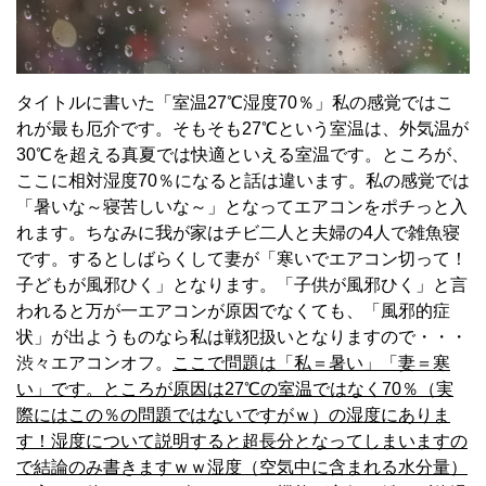
タイトルに書いた「室温27℃湿度70％」私の感覚ではこ
れが最も厄介です。そもそも27℃という室温は、外気温が
30℃を超える真夏では快適といえる室温です。ところが、
ここに相対湿度70％になると話は違います。私の感覚では
「暑いな～寝苦しいな～」となってエアコンをポチっと入
れます。ちなみに我が家はチビ二人と夫婦の4人で雑魚寝
です。するとしばらくして妻が「寒いでエアコン切って！
子どもが風邪ひく」となります。「子供が風邪ひく」と言
われると万が一エアコンが原因でなくても、「風邪的症
状」が出ようものなら私は戦犯扱いとなりますので・・・
渋々エアコンオフ。
ここで問題は「私＝暑い」「妻＝寒
い」です。ところが原因は27℃の室温ではなく70％（実
際にはこの％の問題ではないですがｗ）の湿度にありま
す！湿度について説明すると超長分となってしまいますの
で結論のみ書きますｗｗ湿度（空気中に含まれる水分量）