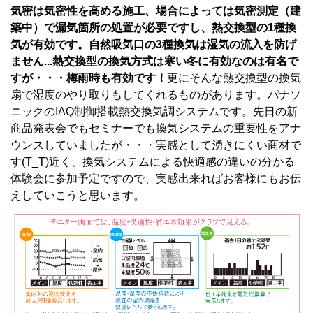
気密は気密性を高める施工、場合によっては気密測定（建
築中）で漏気箇所の処置が必要ですし、熱交換型の1種換
気が有効です。自然吸気口の3種換気は湿気の流入を防げ
ません...熱交換型の換気方式は寒い冬に有効なのは有名で
すが・・・梅雨時も有効です！
更にそんな熱交換型の換気
扇で湿度のやり取りもしてくれるものがあります。パナソ
ニックのIAQ制御搭載熱交換気調システムです。先日の新
商品発表会でもセミナーでも換気システムの重要性をアナ
ウンスしていましたが・・・実感として湧きにくい商材で
す(T_T)近く、換気システムによる快適感の違いの分かる
体験会に参加予定ですので、実感出来ればお客様にもお伝
えしていこうと思います。