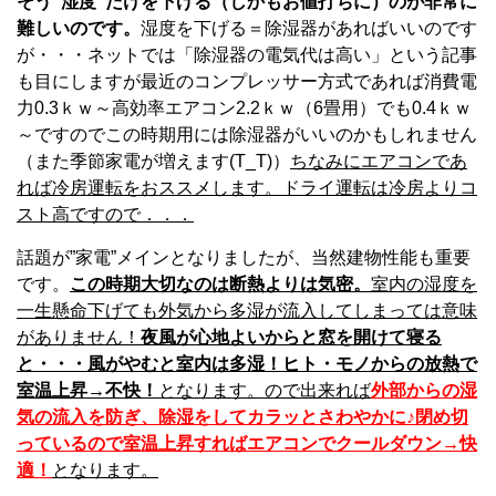
そう”湿度”だけを下げる（しかもお値打ちに）のが非常に
難しいのです。
湿度を下げる＝除湿器があればいいのです
が・・・ネットでは「除湿器の電気代は高い」という記事
も目にしますが最近のコンプレッサー方式であれば消費電
力0.3ｋｗ～高効率エアコン2.2ｋｗ（6畳用）でも0.4ｋｗ
～ですのでこの時期用には除湿器がいいのかもしれません
（また季節家電が増えます(T_T)）
ちなみにエアコンであ
れば冷房運転をおススメします。ドライ運転は冷房よりコ
スト高ですので．．．
話題が”家電”メインとなりましたが、当然建物性能も重要
です。
この時期大切なのは断熱よりは気密。
室内の湿度を
一生懸命下げても外気から多湿が流入してしまっては意味
がありません！
夜風が心地よいからと窓を開けて寝る
と・・・風がやむと室内は多湿！ヒト・モノからの放熱で
室温上昇→不快！
となります。ので出来れば
外部からの湿
気の流入を防ぎ、除湿をしてカラッとさわやかに♪閉め切
っているので室温上昇すればエアコンでクールダウン→快
適！
となります。