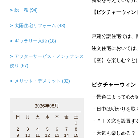
新築を考えている方
総 務 (94)
【ピクチャーウィン
太陽住宅リフォーム (48)
戸建分譲住宅では、
ギャラリー入船 (18)
注文住宅においては
アフターサービス・メンテナンス
【空】を楽しむ？と
便り (67)
メリット・デメリット (32)
ピクチャーウィン
・景色によって心が
2026年08月
・日中は明かりを取
日
月
火
水
木
金
土
・ＦＩＸ窓を設置す
1
2
3
4
5
6
7
8
・天気も楽しめる？
9
10
11
12
13
14
15