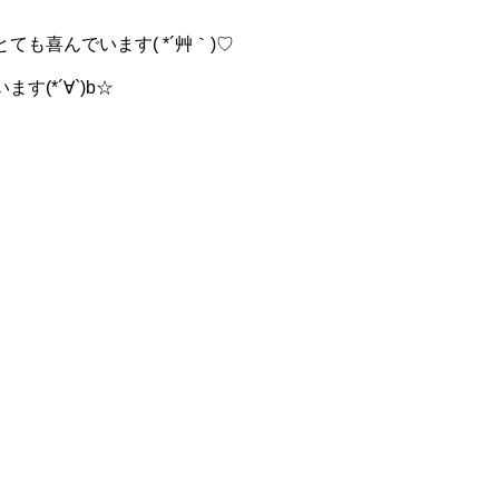
も喜んでいます( *´艸｀)♡
*´∀`)b☆