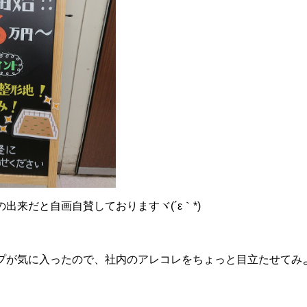
出来だと自画自賛しておりますヾ(´ε｀*)ゝ
プが気に入ったので、社内のアレコレをちょっと目立たせてみ