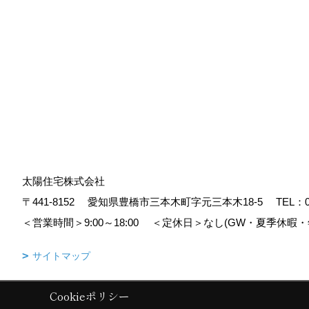
太陽住宅株式会社
〒441-8152
愛知県豊橋市三本木町字元三本木18-5
TEL：
＜営業時間＞9:00～18:00
＜定休日＞なし(GW・夏季休暇・
サイトマップ
Cookieポリシー
Copyright (c) Taiyoujyutaku. All Rights Reserved.
|
Produced by
ゴデス