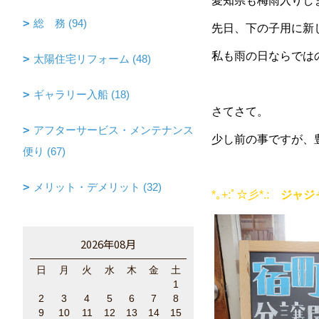
愛知県も梅雨入りし
総 務 (94)
先日、下の子用に新し
私も雨の日ならではの
太陽住宅リフォーム (48)
ギャラリー入船 (18)
さてさて。
アフターサービス・メンテナンス
少し前の事ですが、
便り (67)
メリット・デメリット (32)
*｡+:ﾟ☆彡*.:
ジャジ
2026年08月
日
月
火
水
木
金
土
1
2
3
4
5
6
7
8
9
10
11
12
13
14
15