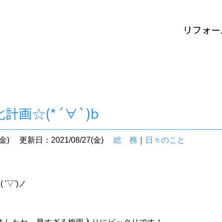
リフォー
計画☆(*´∀`)b
金)
更新日：2021/08/27(金)
総 務
｜
日々のこと
す
( '▽')ノ