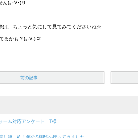
(｡･∀･)９
際は、ちょっと気にして見てみてくださいね☆
かも？(｡-∀-) ﾆﾋ
前の記事
ォーム対応アンケート T様
渡し後、約１年のS様邸へ行ってきました