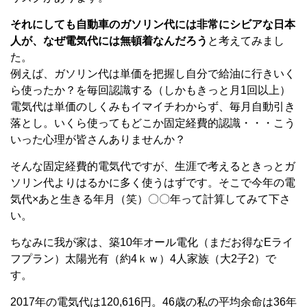
それにしても自動車のガソリン代には非常にシビアな日本
人が、なぜ電気代には無頓着なんだろう
と考えてみまし
た。
例えば、ガソリン代は単価を把握し自分で給油に行きいく
ら使ったか？を毎回認識する（しかもきっと月1回以上）
電気代は単価のしくみもイマイチわからず、毎月自動引き
落とし。いくら使ってもどこか固定経費的認識・・・こう
いった心理が皆さんありませんか？
そんな固定経費的電気代ですが、生涯で考えるときっとガ
ソリン代よりはるかに多く使うはずです。そこで今年の電
気代×あと生きる年月（笑）〇〇年って計算してみて下さ
い。
ちなみに我が家は、築10年オール電化（まだお得なEライ
フプラン）太陽光有（約4ｋｗ）4人家族（大2子2）で
す。
2017年の電気代は120,616円。46歳の私の平均余命は36年