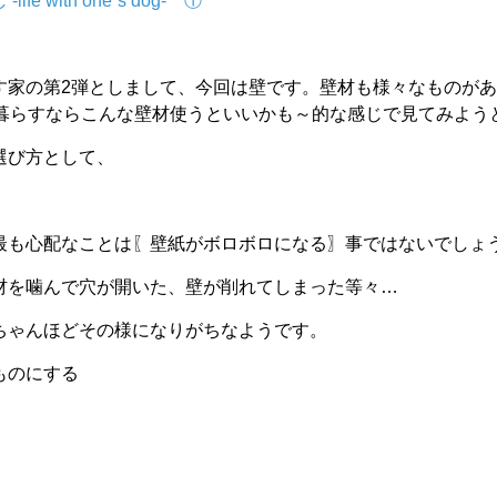
e with one`s dog‐ ①
す家の第2弾としまして、今回は壁です。壁材も様々なものが
暮らすならこんな壁材使うといいかも～的な感じで見てみよう
選び方として、
最も心配なことは〖壁紙がボロボロになる〗事ではないでしょ
材を噛んで穴が開いた、壁が削れてしまった等々…
ちゃんほどその様になりがちなようです。
いものにする