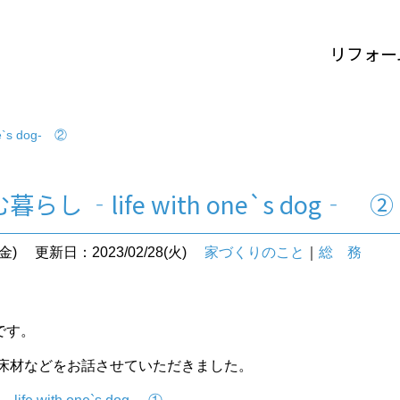
リフォー
`s dog‐ ②
し ‐life with one`s dog‐ ②
金)
更新日：2023/02/28(火)
家づくりのこと
｜
総 務
です。
床材などをお話させていただきました。