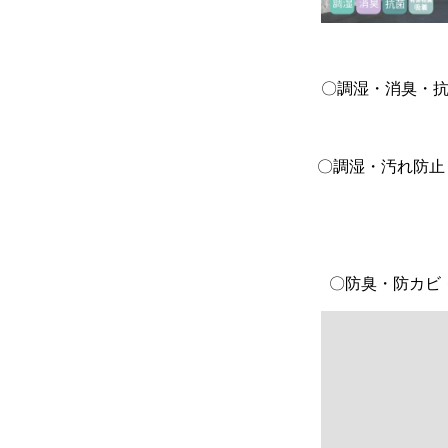
〇調湿・消臭・
〇調湿・汚れ
〇防臭・防カビ