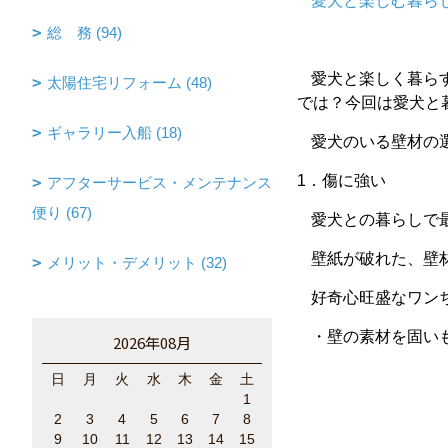
愛犬と楽しむ暮らし ‐lif
総 務 (94)
愛犬と楽しく暮ら
太陽住宅リフォーム (48)
では？今回は愛犬と
ギャラリー入船 (18)
愛犬のいる壁材の
1．
傷に強い
アフターサービス・メンテナンス
便り (67)
愛犬との暮らしで
壁紙が破れた、壁
メリット・デメリット (32)
好奇心旺盛なワン
・壁の素材を固
2026年08月
日
月
火
水
木
金
土
1
2
3
4
5
6
7
8
9
10
11
12
13
14
15