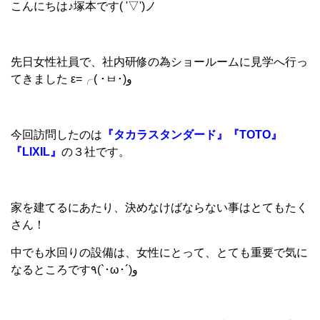
こんにちは
♪
塚本です
( '▽')ノ
先日女性社員で、社内研修の為ショールームに見学へ行っ
てきました ε=╭( ･ㅂ･)و
今回訪問したのは
『タカラスタンダード』『TOTO』
『LIXIL』
の３社です。
家を建てるにあたり、決めなけばならない事はとてもたく
さん！
中でも水回りの設備は、女性にとって、とても重要で気に
なるところです٩(`･ω･´)و