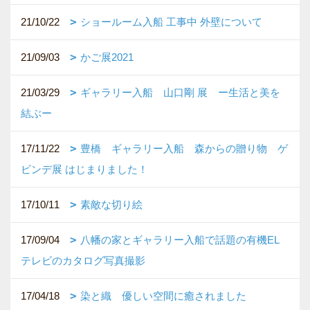
21/10/22
ショールーム入船 工事中 外壁について
21/09/03
かご展2021
21/03/29
ギャラリー入船 山口剛 展 ー生活と美を
結ぶー
17/11/22
豊橋 ギャラリー入船 森からの贈り物 ゲ
ビンデ展 はじまりました！
17/10/11
素敵な切り絵
17/09/04
八幡の家とギャラリー入船で話題の有機EL
テレビのカタログ写真撮影
17/04/18
染と織 優しい空間に癒されました