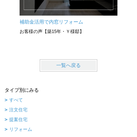
子供が楽
補助金活用で内窓リフォーム
と、家を
お客様の声【築15年・Ｙ様邸】
豊橋市・
一覧へ戻る
タイプ別にみる
すべて
注文住宅
提案住宅
リフォーム