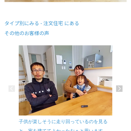
タイプ別にみる - 注文住宅 にある
その他のお客様の声
念願の防
子供が楽しそうに走り回っているのを見る
んでいま
と、家を建ててよかったなぁと思います。