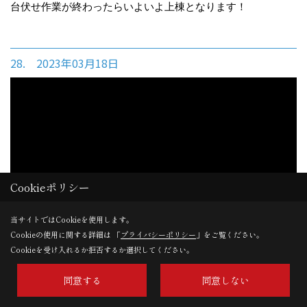
台伏せ作業が終わったらいよいよ上棟となります！
28. 2023年03月18日
Cookieポリシー
当サイトではCookieを使用します。
Cookieの使用に関する詳細は 「
プライバシーポリシー
」をご覧ください。
先行給排水工事完了
Cookieを受け入れるか拒否するか選択してください。
先行給排水工事も完了。建物内の給水・給湯の配管工事中で
同意する
同意しない
す。弊社の標準仕様はヘッダーを給湯器やパイプシャフト周