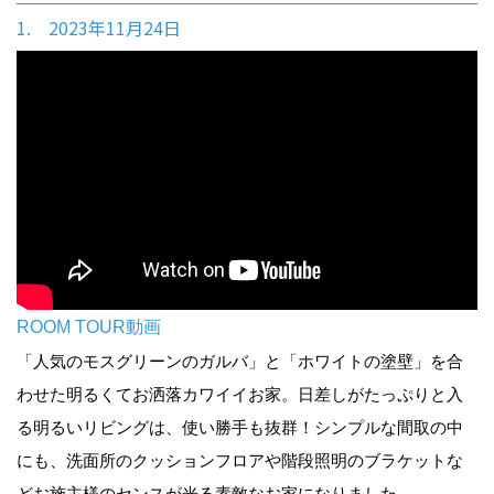
1. 2023年11月24日
ROOM TOUR動画
「人気のモスグリーンのガルバ」と「ホワイトの塗壁」を合
わせた明るくてお洒落カワイイお家。日差しがたっぷりと入
る明るいリビングは、使い勝手も抜群！シンプルな間取の中
にも、洗面所のクッションフロアや階段照明のブラケットな
どお施主様のセンスが光る素敵なお家になりました。