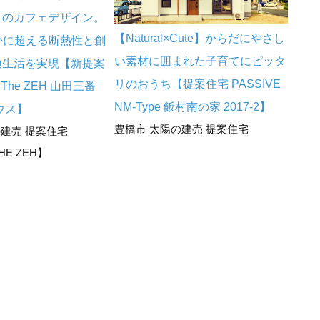
トのカフェデザイン。
【Natural×Cute】からだにやさし
【Na
かに超える断熱性と創
い素材に囲まれた子育てにピッタ
どに
適生活を実現【新提案
リのおうち【提案住宅 PASSIVE
ダン
d The ZEH 山田三番
NM-Type 飯村南の家 2017-2】
PAS
ウス】
豊橋市 太陽の建売 提案住宅
201
の建売 提案住宅
豊川
HE ZEH】