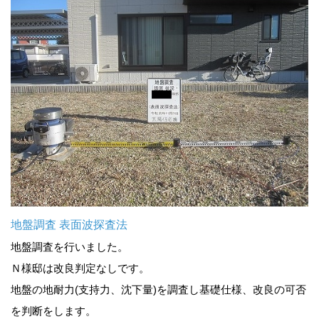
地盤調査 表面波探査法
地盤調査を行いました。
Ｎ様邸は改良判定なしです。
地盤の地耐力(支持力、沈下量)を調査し基礎仕様、改良の可否
を判断をします。