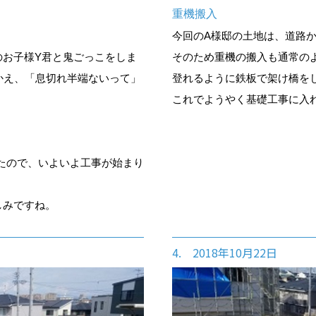
重機搬入
今回のA様邸の土地は、道路
のお子様Y君と鬼ごっこをしま
そのため重機の搬入も通常の
むかえ、「息切れ半端ないって」
登れるように鉄板で架け橋を
これでようやく基礎工事に入
たので、いよいよ工事が始まり
しみですね。
4. 2018年10月22日