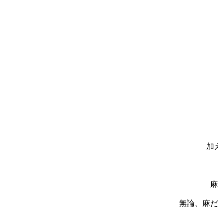
加
麻
無論、麻だ