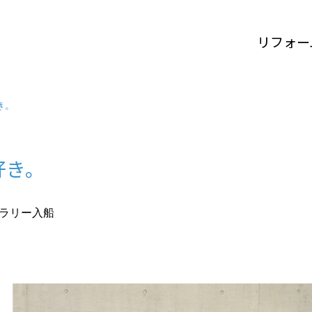
リフォー
き。
好き。
ラリー入船