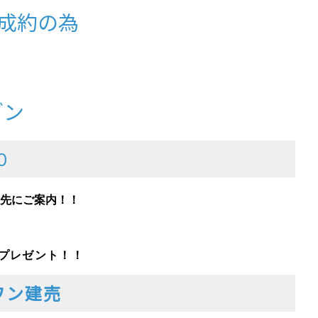
ご成約の為
ダン
０
先にご案内！！
をプレゼント！！
ワン建売