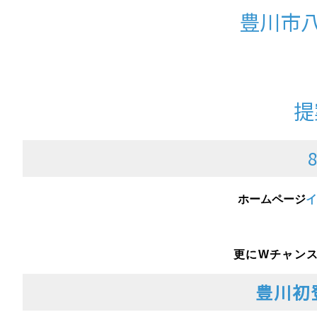
豊川市八
提
ホームページ
イ
更にWチャンス
豊川初