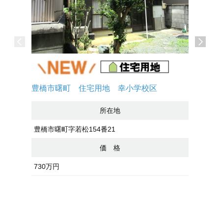
【平屋プ
豊橋市曙町 住宅用地 幸小学校区
ね台 区
所在地
（自社物
豊橋市曙町字若松154番21
価 格
豊橋市西七
730万円
998万円