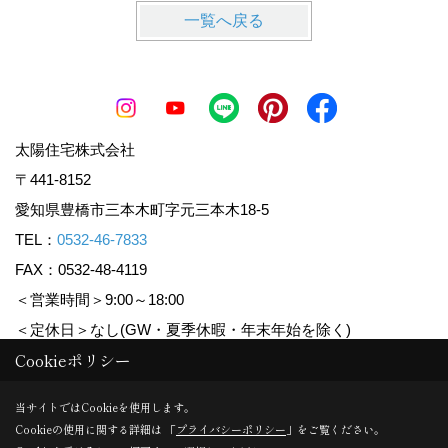
一覧へ戻る
太陽住宅株式会社
〒441-8152
愛知県豊橋市三本木町字元三本木18-5
TEL：
0532-46-7833
FAX：0532-48-4119
＜営業時間＞9:00～18:00
＜定休日＞なし(GW・夏季休暇・年末年始を除く)
Cookieポリシー
Copyright (c) Taiyoujyutaku. All Rights Reserved.
当サイトではCookieを使用します。
Cookieの使用に関する詳細は 「
プライバシーポリシー
」をご覧ください。
Produced by
ゴデスクリエイト