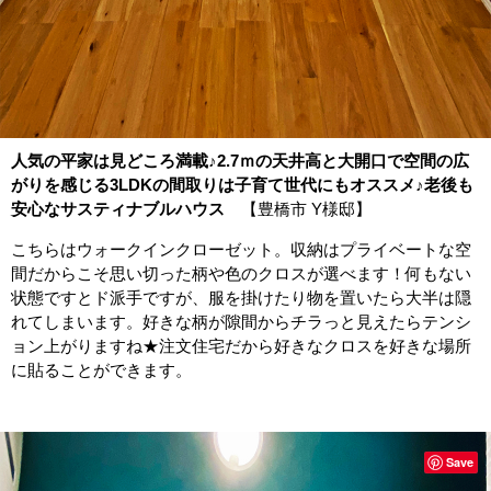
人気の平家は見どころ満載♪2.7ｍの天井高と大開口で空間の広
がりを感じる3LDKの間取りは子育て世代にもオススメ♪老後も
安心なサスティナブルハウス
【豊橋市 Y様邸】
こちらはウォークインクローゼット。収納はプライベートな空
間だからこそ思い切った柄や色のクロスが選べます！何もない
状態ですとド派手ですが、服を掛けたり物を置いたら大半は隠
れてしまいます。好きな柄が隙間からチラっと見えたらテンシ
ョン上がりますね★注文住宅だから好きなクロスを好きな場所
に貼ることができます。
Save