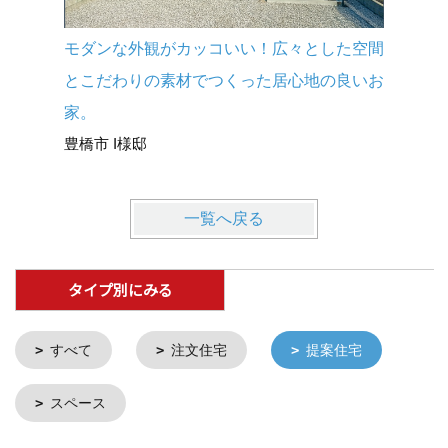
モダンな外観がカッコいい！広々とした空間
ユーザー
とこだわりの素材でつくった居心地の良いお
い！』を
豊橋市西
家。
豊橋市 I様邸
一覧へ戻る
タイプ別にみる
すべて
注文住宅
提案住宅
スペース