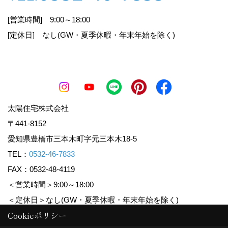
個人情報の取得
[営業時間] 9:00～18:00
[定休日] なし(GW・夏季休暇・年末年始を除く)
当社が個人情報を取得する際には、利用目的を明
確化するよう努力し、適法かつ公正な手段によっ
て、個人情報を取得します。
個人情報の利用
太陽住宅株式会社
〒441-8152
当社が取得した個人情報は、取得の際に示した利
用目的もしくは、それと合理的な関連性のある範
愛知県豊橋市三本木町字元三本木18-5
囲内で、業務の遂行上必要な限りにおいて利用し
TEL：
0532-46-7833
ます。また、個人情報を第三者との間で共有利用
FAX：0532-48-4119
し、または個人情報の取扱いを第三者に委託する
＜営業時間＞9:00～18:00
場合には、共有利用の相手方及び第三者について
個人情報の適切な利用を実現するための監督を行
＜定休日＞なし(GW・夏季休暇・年末年始を除く)
います。
Cookieポリシー