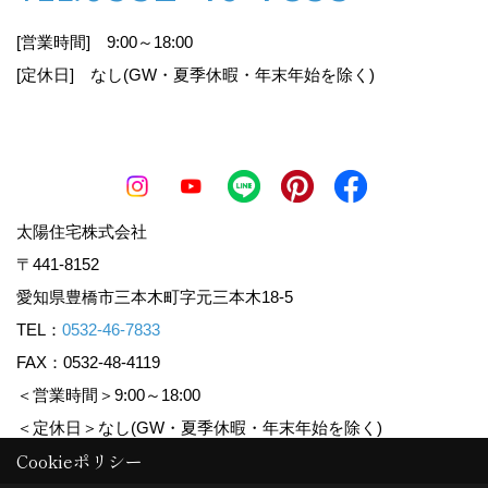
個人情報の取得
[営業時間] 9:00～18:00
[定休日] なし(GW・夏季休暇・年末年始を除く)
当社が個人情報を取得する際には、利用目的を明
確化するよう努力し、適法かつ公正な手段によっ
て、個人情報を取得します。
個人情報の利用
太陽住宅株式会社
〒441-8152
当社が取得した個人情報は、取得の際に示した利
用目的もしくは、それと合理的な関連性のある範
愛知県豊橋市三本木町字元三本木18-5
囲内で、業務の遂行上必要な限りにおいて利用し
TEL：
0532-46-7833
ます。また、個人情報を第三者との間で共有利用
FAX：0532-48-4119
し、または個人情報の取扱いを第三者に委託する
＜営業時間＞9:00～18:00
場合には、共有利用の相手方及び第三者について
個人情報の適切な利用を実現するための監督を行
＜定休日＞なし(GW・夏季休暇・年末年始を除く)
います。
Cookieポリシー